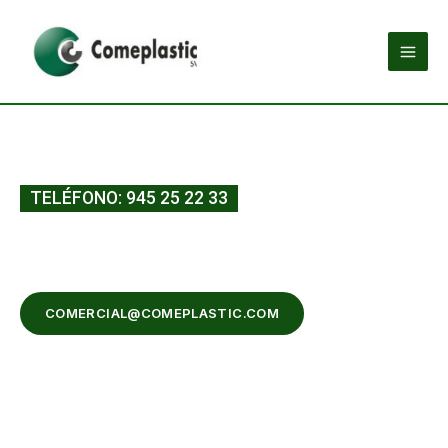
Ir
MAI
al
ME
contenido
TELÉFONO: 945 25 22 33
Piezas a medida y bajo
plano
COMERCIAL@COMEPLASTIC.COM